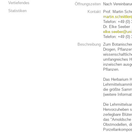
Vertiefendes
Öffnungszeiten
Nach Vereinbaru
Statistiken
Kontakt
Prof. Martin Schn
martin.schnittle
Telefon: +49 (0)
Dr. Elke Seeber
elke.seeber@uni-
Telefon: +49 (0)
Beschreibung
Zum Botanische
Drogen, Pflanze
wissenschaftlich
umfangreiches H
inzwischen ausg
Pflanzen.
Das Herbarium H
Lehrmittelsamml
die größte Samm
(weitere Informa
Die Lehrmittels
Hervorzuheben si
zerlegbare Blüte
das "Arnoldsche
Obstmodellen, d
Porzellankompos