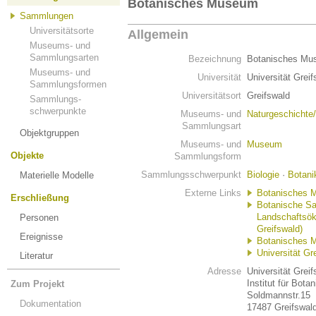
Botanisches Museum
Sammlungen
Universitätsorte
Allgemein
Museums- und
Sammlungsarten
Bezeichnung
Botanisches Mu
Museums- und
Universität
Universität Grei
Sammlungsformen
Universitätsort
Greifswald
Sammlungs-
schwerpunkte
Museums- und
Naturgeschichte
Sammlungsart
Objektgruppen
Museums- und
Museum
Objekte
Sammlungsform
Sammlungsschwerpunkt
Biologie
·
Botani
Materielle Modelle
Externe Links
Botanisches 
Erschließung
Botanische Sa
Landschaftsök
Personen
Greifswald)
Ereignisse
Botanisches M
Universität Gr
Literatur
Adresse
Universität Grei
Institut für Bot
Zum Projekt
Soldmannstr.15
Dokumentation
17487 Greifswal