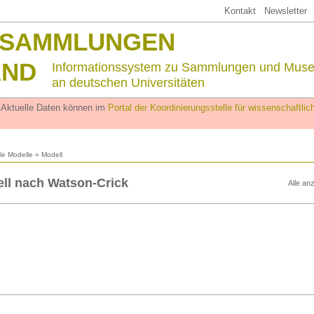
Kontakt
Newsletter
SSAMMLUNGEN
AND
Informationssystem zu Sammlungen und Mus
an deutschen Universitäten
. Aktuelle Daten können im
Portal der Koordinierungsstelle für wissenschaftl
lle Modelle
» Modell
ll nach Watson-Crick
Alle an
n