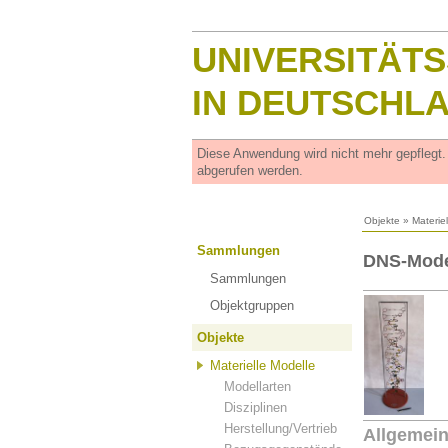
UNIVERSITÄT
IN DEUTSCHL
Diese Anwendung wird nicht mehr gepflegt
abgerufen werden.
Objekte
»
Materie
Sammlungen
DNS-Mode
Sammlungen
Objektgruppen
Objekte
Materielle Modelle
Modellarten
Disziplinen
Herstellung/Vertrieb
Allgemei