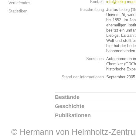
Kontakt
info@liebig-mus
Vertiefendes
Beschreibung
Justus Liebig (1
Statistiken
Universität, wir
bis 1852. Im Ja
ehemaligen Inst
besitzt ein umf
Liebigs. Es zäh
Welt und stellt e
hier hat der bed
bahnbrechenden
Sonstiges
Aufgenommen in 
Chemiker (GDCh) 
historische Exp
Stand der Informationen
September 2005
Bestände
Geschichte
Publikationen
© Hermann von Helmholtz-Zentrum 