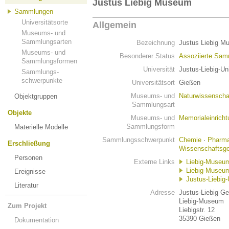
Justus Liebig Museum
Sammlungen
Universitätsorte
Allgemein
Museums- und
Sammlungsarten
Bezeichnung
Justus Liebig 
Museums- und
Besonderer Status
Assoziierte Sa
Sammlungsformen
Universität
Justus-Liebig-Un
Sammlungs-
schwerpunkte
Universitätsort
Gießen
Museums- und
Naturwissenscha
Objektgruppen
Sammlungsart
Objekte
Museums- und
Memorialeinricht
Sammlungsform
Materielle Modelle
Sammlungsschwerpunkt
Chemie
·
Pharma
Erschließung
Wissenschaftsge
Personen
Externe Links
Liebig-Museu
Liebig-Museum
Ereignisse
Justus-Liebig-
Literatur
Adresse
Justus-Liebig Ge
Liebig-Museum
Zum Projekt
Liebigstr. 12
35390 Gießen
Dokumentation