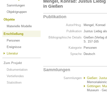
Mengel, Konrad: Justus Liebig
Sammlungen
in Gießen
Objektgruppen
Publikation
Objekte
Autor/Hrsg.
Mengel, Konrad
Materielle Modelle
Publikation
Justus Liebig al
Erschließung
Bibliographische Details
Gießen (Verlag d
Personen
S. 157-165
Ereignisse
Kategorie
Personen
Literatur
Sprache
Deutsch
Zum Projekt
Sammlungen
Dokumentation
Vertiefendes
Sammlungen
Gießen: Just
Memorialeinric
Statistiken
Göttingen: Mu
Museum · Geor