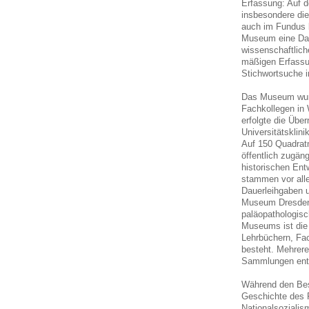
Erfassung: Auf 
insbesondere die
auch im Fundus b
Museum eine Dat
wissenschaftlich
mäßigen Erfassu
Stichwortsuche in
Das Museum wurde
Fachkollegen in 
erfolgte die Übe
Universitätsklini
Auf 150 Quadrat
öffentlich zugäng
historischen Ent
stammen vor all
Dauerleihgaben 
Museum Dresden 
paläopathologisc
Museums ist die 
Lehrbüchern, Fac
besteht. Mehrere
Sammlungen ent
Während den Be
Geschichte des F
Nationalsozialis