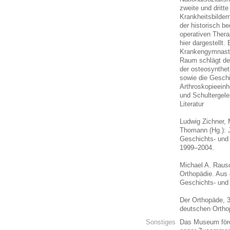
zweite und dritt
Krankheitsbilder
der historisch b
operativen Thera
hier dargestellt.
Krankengymnastik
Raum schlägt de
der osteosynthe
sowie die Geschi
Arthroskopieeinh
und Schultergele
Literatur
Ludwig Zichner,
Thomann (Hg.): 
Geschichts- und
1999–2004.
Michael A. Rausc
Orthopädie. Aus
Geschichts- un
Der Orthopäde, 3
deutschen Ortho
Sonstiges
Das Museum förde