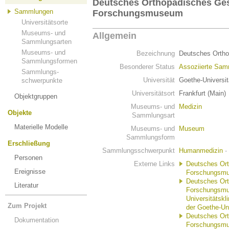
Deutsches Orthopädisches Ges
Sammlungen
Forschungsmuseum
Universitätsorte
Museums- und
Allgemein
Sammlungsarten
Museums- und
Bezeichnung
Deutsches Orth
Sammlungsformen
Besonderer Status
Assoziierte Sa
Sammlungs-
Universität
Goethe-Universit
schwerpunkte
Universitätsort
Frankfurt (Main)
Objektgruppen
Museums- und
Medizin
Objekte
Sammlungsart
Materielle Modelle
Museums- und
Museum
Sammlungsform
Erschließung
Sammlungsschwerpunkt
Humanmedizin
·
Personen
Externe Links
Deutsches Ort
Ereignisse
Forschungsm
Deutsches Ort
Literatur
Forschungsmus
Universitätsk
Zum Projekt
der Goethe-Uni
Deutsches Ort
Dokumentation
Forschungsmu