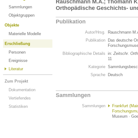
Rauschmann M.A.; Thomann K.
Sammlungen
Orthopädische Geschichts- 
Objektgruppen
Publikation
Objekte
Autor/Hrsg.
Rauschmann M.
Materielle Modelle
Publikation
Das deutsche Or
Erschließung
Forschungsmu
Personen
Bibliographische Details
in:
Zeitschr. Ort
11
Ereignisse
Kategorie
Sammlungsbesch
Literatur
Sprache
Deutsch
Zum Projekt
Dokumentation
Sammlungen
Vertiefendes
Sammlungen
Frankfurt (Ma
Statistiken
Forschungsm
Museum · Goet