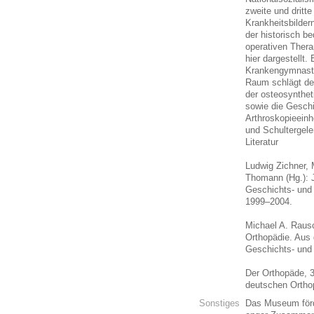
zweite und dritt
Krankheitsbilder
der historisch b
operativen Thera
hier dargestellt.
Krankengymnastik
Raum schlägt de
der osteosynthe
sowie die Geschi
Arthroskopieeinh
und Schultergele
Literatur
Ludwig Zichner,
Thomann (Hg.): 
Geschichts- und
1999–2004.
Michael A. Rausc
Orthopädie. Aus
Geschichts- un
Der Orthopäde, 3
deutschen Ortho
Sonstiges
Das Museum förde