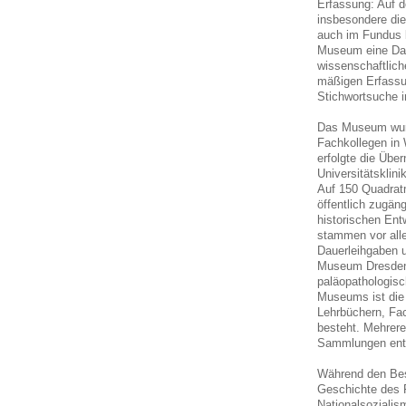
Erfassung: Auf 
insbesondere die
auch im Fundus b
Museum eine Dat
wissenschaftlich
mäßigen Erfassu
Stichwortsuche in
Das Museum wurde
Fachkollegen in 
erfolgte die Übe
Universitätsklini
Auf 150 Quadrat
öffentlich zugäng
historischen Ent
stammen vor all
Dauerleihgaben 
Museum Dresden 
paläopathologisc
Museums ist die 
Lehrbüchern, Fac
besteht. Mehrere
Sammlungen ent
Während den Be
Geschichte des F
Nationalsozialis