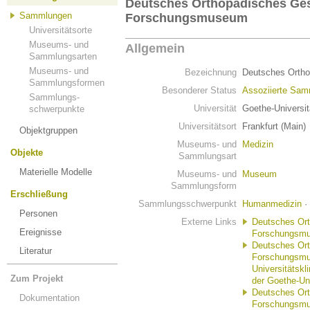
Deutsches Orthopädisches Ges
Sammlungen
Forschungsmuseum
Universitätsorte
Museums- und
Allgemein
Sammlungsarten
Museums- und
Bezeichnung
Deutsches Orth
Sammlungsformen
Besonderer Status
Assoziierte Sa
Sammlungs-
Universität
Goethe-Universit
schwerpunkte
Universitätsort
Frankfurt (Main)
Objektgruppen
Museums- und
Medizin
Objekte
Sammlungsart
Materielle Modelle
Museums- und
Museum
Sammlungsform
Erschließung
Sammlungsschwerpunkt
Humanmedizin
·
Personen
Externe Links
Deutsches Ort
Ereignisse
Forschungsm
Deutsches Ort
Literatur
Forschungsmus
Universitätsk
Zum Projekt
der Goethe-Uni
Deutsches Ort
Dokumentation
Forschungsmu