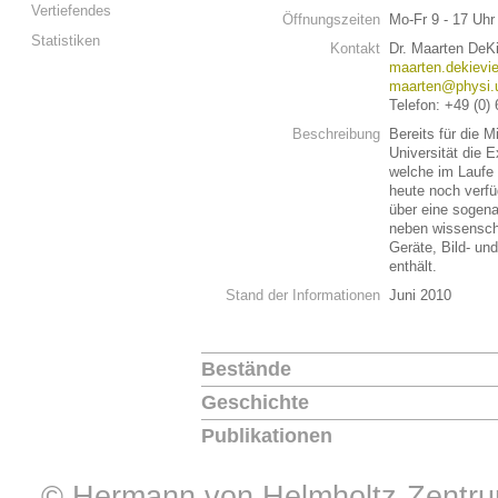
Vertiefendes
Öffnungszeiten
Mo-Fr 9 - 17 Uh
Statistiken
Kontakt
Dr. Maarten DeKi
maarten.dekievie
maarten@physi.u
Telefon: +49 (0)
Beschreibung
Bereits für die M
Universität die 
welche im Laufe 
heute noch verfüg
über eine sogena
neben wissensch
Geräte, Bild- un
enthält.
Stand der Informationen
Juni 2010
Bestände
Geschichte
Publikationen
© Hermann von Helmholtz-Zentrum 