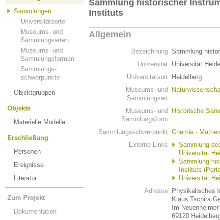
Sammlung historischer Instru
Sammlungen
Instituts
Universitätsorte
Museums- und
Allgemein
Sammlungsarten
Museums- und
Bezeichnung
Sammlung histori
Sammlungsformen
Universität
Universität Heid
Sammlungs-
Universitätsort
Heidelberg
schwerpunkte
Museums- und
Naturwissenscha
Objektgruppen
Sammlungsart
Objekte
Museums- und
Historische Sa
Sammlungsform
Materielle Modelle
Sammlungsschwerpunkt
Chemie
·
Mathem
Erschließung
Externe Links
Sammlung des 
Personen
Universität He
Sammlung hist
Ereignisse
Instituts (Porta
Literatur
Universität He
Adresse
Physikalisches In
Zum Projekt
Klaus Tschira G
Im Neuenheimer 
Dokumentation
69120 Heidelber