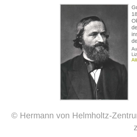
Gu
18
Ok
de
in
de
A
Li
Al
© Hermann von Helmholtz-Zentrum 