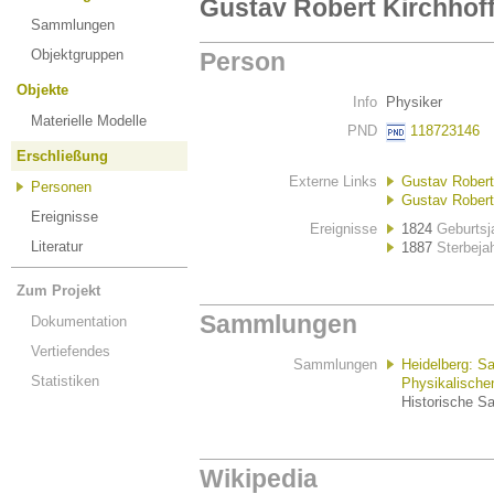
Gustav Robert Kirchhoff
Sammlungen
Objektgruppen
Person
Objekte
Info
Physiker
Materielle Modelle
PND
118723146
Erschließung
Externe Links
Gustav Robert 
Personen
Gustav Robert 
Ereignisse
Ereignisse
1824
Geburtsj
Literatur
1887
Sterbeja
Zum Projekt
Sammlungen
Dokumentation
Vertiefendes
Sammlungen
Heidelberg: S
Statistiken
Physikalischen
Historische Sa
Wikipedia