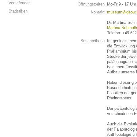
Vertiefendes
Öffnungszeiten
Mo-Fr 9 - 17 Uhr
Statistiken
Kontakt
museum@geow.un
Dr. Martina Sch
Martina.Schmalh
Telefon: +49 62
Beschreibung
Im geologischen
die Entwicklung 
Präkambrium bis
Stücke der jeweil
paläogeographisc
typischen Fossili
Aufbau unseres 
Neben dieser glo
Besonderheiten d
Fossilien der ge
Rheingrabens.
Der paläontolog
verschiedenen F
Auch die Evoluti
der Paläontolog
Anthropologie u