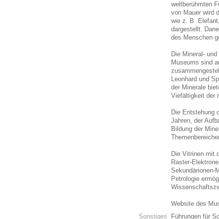
weltberühmten F
von Mauer wird 
wie z. B. Elefan
dargestellt. Dan
des Menschen g
Die Mineral- un
Museums sind a
zusammengestell
Leonhard und Spr
der Minerale biet
Viefältigkeit de
Die Entstehung 
Jahren, der Aufb
Bildung der Mine
Themenbereichen
Die Vitrinen mit
Raster-Elektrone
Sekundärionen-M
Petrologie ermög
Wissenschaftszw
Website des M
Sonstiges
Führungen für Sc