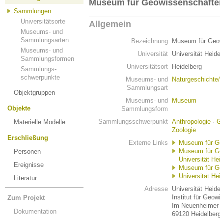
Museum für Geowissenschafte
Sammlungen
Universitätsorte
Allgemein
Museums- und
Sammlungsarten
Bezeichnung
Museum für Geo
Museums- und
Universität
Universität Heid
Sammlungsformen
Universitätsort
Heidelberg
Sammlungs-
schwerpunkte
Museums- und
Naturgeschichte
Sammlungsart
Objektgruppen
Museums- und
Museum
Objekte
Sammlungsform
Sammlungsschwerpunkt
Anthropologie
·
G
Materielle Modelle
Zoologie
Erschließung
Externe Links
Museum für G
Museum für G
Personen
Universität He
Ereignisse
Museum für Ge
Universität He
Literatur
Adresse
Universität Heid
Institut für Geo
Zum Projekt
Im Neuenheimer 
Dokumentation
69120 Heidelber