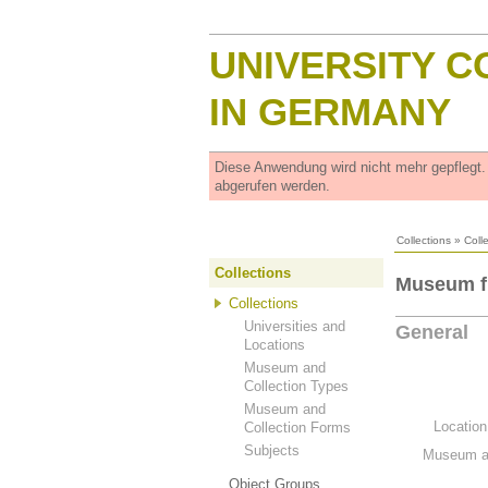
UNIVERSITY C
IN GERMANY
Diese Anwendung wird nicht mehr gepflegt
abgerufen werden.
Collections
»
Coll
Collections
Museum f
Collections
Universities and
General
Locations
Museum and
Collection Types
Museum and
Location
Collection Forms
Subjects
Museum an
Object Groups