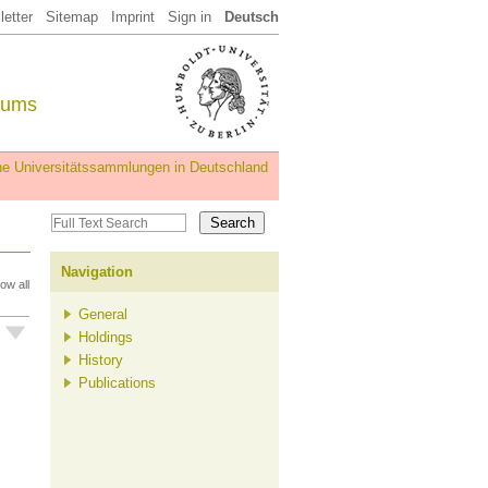
etter
Sitemap
Imprint
Sign in
Deutsch
eums
iche Universitätssammlungen in Deutschland
Navigation
ow all
General
Holdings
History
Publications