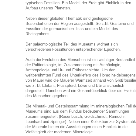
typischen Fossilien. Ein Modell der Erde gibt Einblick in den
Aufbau unseres Planeten.
Neben dieser globalen Thematik sind geologische
Besonderheiten der Region ausgestellt. So z.B. Gesteine und
Fossilien der germanischen Trias und ein Modell des
Rheingrabens.
Der paläontologische Teil des Museums widmet sich
verschiedenen Fossilfunden entsprechender Epochen.
Auch die Evolution des Menschen ist ein wichtiger Bestandteil
der Paläontologie, im Zusammenhang mit Archäologie,
Anthropologie und Ur- und Frühgeschichte. Um den
weltberühmten Fund des Unterkiefers des Homo heidelbergens
von Mauer wird die Mauerer Warmzeit anhand von Großfossilie
wie z. B. Elefant, Flusspferd, Löwe und Bär anschaulich
dargestellt. Daneben wird ein Gesamtüberblick über die Evolut
des Menschen gegeben.
Die Mineral- und Gesteinssammlung im mineralogischen Teil d
Museums sind aus dem Fundus bedeutender Sammlungen
zusammengestellt (Rosenbusch, Goldschmidt, Ramdohr,
Leonhard und Springer). Neben einer Kollektion zur Systematik
der Minerale bieten die Ausstellungen einen Einblick in die
Viefältigkeit der modernen Mineralogie.