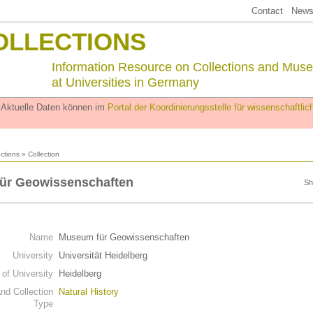
Contact
Newsl
OLLECTIONS
Information Resource on Collections and Mus
at Universities in Germany
. Aktuelle Daten können im
Portal der Koordinierungsstelle für wissenschaftl
ections
» Collection
ür Geowissenschaften
Sh
Name
Museum für Geowissenschaften
University
Universität Heidelberg
 of University
Heidelberg
d Collection
Natural History
Type