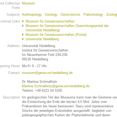
d Collection
Museum
Form
Subjects
Anthropology
·
Geology
·
Geosciences
·
Paleontology
·
Zoolog
xternal Links
Museum für Geowissenschaften
Museum für Geowissenschaften (Sammlungsportal der
Universität Heidelberg)
Museum für Geowissenschaften (Portal)
Universität Heidelberg
Address
Universität Heidelberg
Institut für Geowissenschaften
Im Neuenheimer Feld 234-236
69120 Heidelberg
pening Hours
Mo-Fr 9 - 17 Uhr
Contact
museum@geow.uni-heidelberg.de
Dr. Martina Schmalholz
Martina.Schmalholz@geow.uni-heidelberg.de
Telefon: +49 6221 54 5335
Description
Im geologischen Teil des Museums kann man die Gesteine un
die Entwicklung der Erde der letzten 4,5 Mrd. Jahre vom
Präkambrium bis heute bestaunen. Dazu sind repräsentative
Stücke der jeweiligen Erdzeitalter ausgestellt, begleitet von
paläogeographischen Karten der Plattentektonik und deren