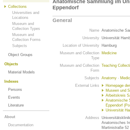
Anatomische Sammlung im Univ
Collections
Eppendorf
Universities and
Locations
General
Museum and
Collection Types
Name
Anatomische Sam
Museum and
University
Universität Ham
Collection Forms
Location of University
Hamburg
Subjects
Museum and Collection
Medicine
Object Groups
Type
Objects
Museum and Collection
Teaching Collect
Form
Material Models
Subjects
Anatomy
·
Medic
Indexes
External Links
Homepage der
Persons
Museen und S
Arbeitskreis 
Events
Anatomische S
Literature
Eppendorf (Por
Universität H
About
Address
Universitätskli
Anatomisches Ins
Documentation
Martinistraße 52