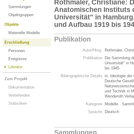
Rothmaler, Christiane:
Sammlungen
Anatomischen Instituts
Objektgruppen
Universität" in Hamburg
und Aufbau 1919 bis 19
Objekte
Materielle Modelle
Publikation
Erschließung
Autor/Hrsg.
Rothmaler, Chris
Personen
Publikation
Die Sammlung de
Ereignisse
Universität" in 
Literatur
bis 1945
Bibliographische Details
in:
Ideologie der
Zum Projekt
Deutsche Gesells
Naturwissenschaf
Dokumentation
und Technik in 
Vertiefendes
Wenderoth Verlag
Statistiken
Kategorie
Modelle · Samm
Sprache
Deutsch
Sammlungen