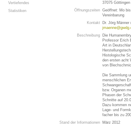
37075 Göttingen
Vertiefendes
Öffnungszeiten
Geöffnet: Mo bis 
Statistiken
Vereinbarung
Kontakt
Dr. Jörg Männer
jmaenne@gwdg.
Beschreibung
Die Humanembry
Professor Erich 
Art in Deutschla
Herstellungstech
Histologische S
den ersten acht
von Blechschmidt
Die Sammlung um
menschlichen E
Schwangerschafts
bzw. Organen me
Phasen der Schw
Schnitte auf 20.
Dazu kommen noc
Lage- und Formkr
facher bis zu 20
Stand der Informationen
März 2012