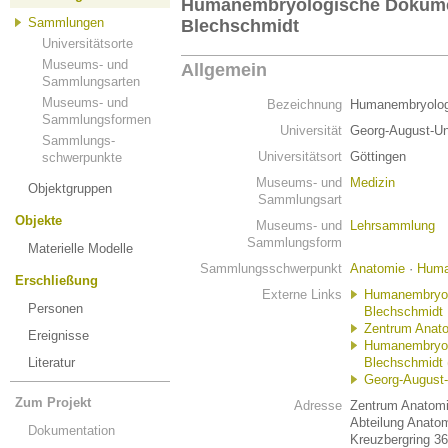
Humanembryologische Dokum
Sammlungen
Blechschmidt
Universitätsorte
Museums- und
Allgemein
Sammlungsarten
Museums- und
Bezeichnung
Humanembryolog
Sammlungsformen
Universität
Georg-August-Uni
Sammlungs-
Universitätsort
Göttingen
schwerpunkte
Museums- und
Medizin
Objektgruppen
Sammlungsart
Objekte
Museums- und
Lehrsammlung
Sammlungsform
Materielle Modelle
Sammlungsschwerpunkt
Anatomie
·
Huma
Erschließung
Externe Links
Humanembryol
Personen
Blechschmidt
Zentrum Anato
Ereignisse
Humanembryol
Literatur
Blechschmidt (
Georg-August-
Zum Projekt
Adresse
Zentrum Anatom
Abteilung Anato
Dokumentation
Kreuzbergring 36