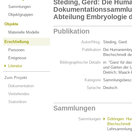
Steding, Gerd: Die Hum
Sammlungen
Dokumentationssammlun
Objektgruppen
Abteilung Embryologie 
Objekte
Publikation
Materielle Modelle
Erschließung
Autor/Hrsg.
Steding, Gerd
Publikation
Die Humanembry
Personen
Blechschmidt de
Ereignisse
Bibliographische Details
in:
"Ganz für da
Literatur
und Gärten der U
Dietrich; Maack-
Zum Projekt
Kategorie
Sammlungsbesch
Dokumentation
Sprache
Deutsch
Vertiefendes
Statistiken
Sammlungen
Sammlungen
Göttingen: H
Blechschmidt
Lehrsammlung 