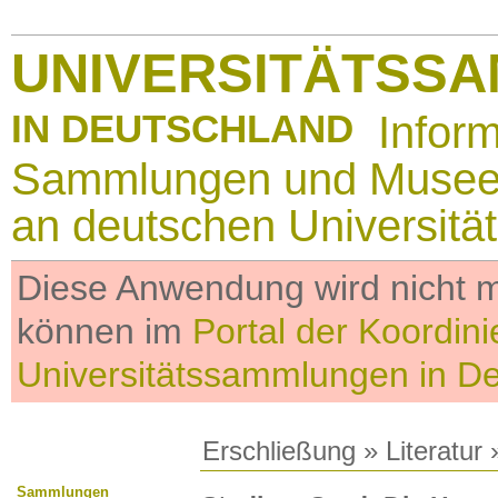
UNIVERSITÄTSS
IN DEUTSCHLAND
Infor
Sammlungen und Muse
an deutschen Universitä
Diese Anwendung wird nicht me
können im
Portal der Koordini
Universitätssammlungen in D
Erschließung
»
Literatur
»
Sammlungen