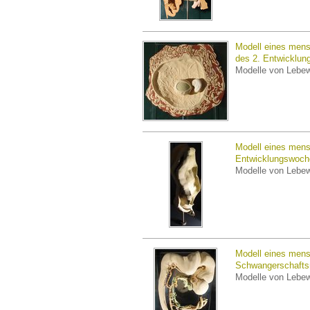
Modell eines mens
des 2. Entwicklu
Modelle von Lebe
Modell eines men
Entwicklungswoch
Modelle von Lebe
Modell eines men
Schwangerschaftsm
Modelle von Lebe