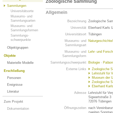
Zoologische Sammlung
Sammlungen
Universitätsorte
Allgemein
Museums- und
Sammlungsarten
Bezeichnung
Zoologische Sa
Museums- und
Universität
Eberhard Karls U
Sammlungsformen
Universitätsort
Tübingen
Sammlungs-
schwerpunkte
Museums- und
Naturgeschichte
Sammlungsart
Objektgruppen
Museums- und
Lehr- und Fors
Objekte
Sammlungsform
Sammlungsschwerpunkt
Biologie
·
Paläon
Materielle Modelle
Externe Links
Zoologische 
Erschließung
Lehrstuhl für 
Museum der U
Personen
Zoologische S
Ereignisse
Eberhard Karls
Literatur
Adresse
Lehrstuhl für Ve
Sigwartstraße 3
72076 Tübingen
Zum Projekt
Öffnungszeiten
nach Vereinbaru
Dokumentation
zweiten Sonntag