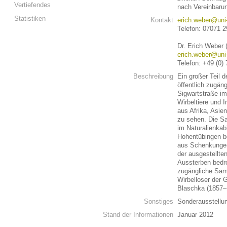
Vertiefendes
nach Vereinbaru
Statistiken
Kontakt
erich.weber@uni
Telefon: 07071 
Dr. Erich Weber 
erich.weber@uni
Telefon: +49 (0)
Beschreibung
Ein großer Teil 
öffentlich zugän
Sigwartstraße i
Wirbeltiere und 
aus Afrika, Asie
zu sehen. Die Sa
im Naturalienkab
Hohentübingen b
aus Schenkungen
der ausgestellte
Aussterben bedroh
zugängliche Sam
Wirbelloser der 
Blaschka (1857–
Sonstiges
Sonderausstell
Stand der Informationen
Januar 2012