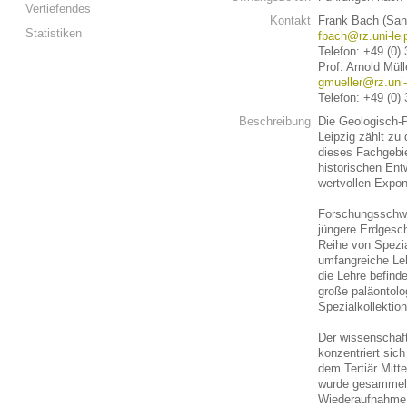
Vertiefendes
Kontakt
Frank Bach (Sa
Statistiken
fbach@rz.uni-lei
Telefon: +49 (0)
Prof. Arnold Müll
gmueller@rz.uni-
Telefon: +49 (0)
Beschreibung
Die Geologisch-
Leipzig zählt z
dieses Fachgebie
historischen Ent
wertvollen Expon
Forschungsschwe
jüngere Erdgesc
Reihe von Spezia
umfangreiche Leh
die Lehre befin
große paläontolo
Spezialkollektio
Der wissenschaft
konzentriert sic
dem Tertiär Mitt
wurde gesammelt 
Wiederaufnahme 