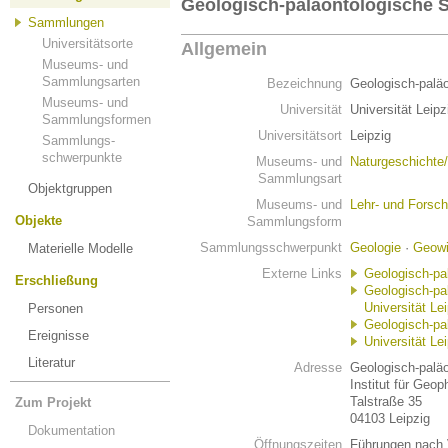
Geologisch-paläontologische
Sammlungen
Universitätsorte
Allgemein
Museums- und
Sammlungsarten
Bezeichnung
Geologisch-palä
Museums- und
Universität
Universität Leipz
Sammlungsformen
Universitätsort
Leipzig
Sammlungs-
schwerpunkte
Museums- und
Naturgeschichte
Sammlungsart
Objektgruppen
Museums- und
Lehr- und Fors
Objekte
Sammlungsform
Sammlungsschwerpunkt
Geologie
·
Geowi
Materielle Modelle
Externe Links
Geologisch-pa
Erschließung
Geologisch-pa
Universität Lei
Personen
Geologisch-pa
Ereignisse
Universität Le
Literatur
Adresse
Geologisch-palä
Institut für Geo
Talstraße 35
Zum Projekt
04103 Leipzig
Dokumentation
Öffnungszeiten
Führungen nach 