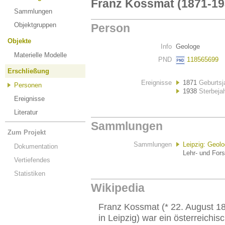
Franz Kossmat (1871-19
Sammlungen
Objektgruppen
Person
Objekte
Info
Geologe
Materielle Modelle
PND
118565699
Erschließung
Ereignisse
1871
Geburtsj
Personen
1938
Sterbeja
Ereignisse
Literatur
Sammlungen
Zum Projekt
Sammlungen
Leipzig: Geol
Dokumentation
Lehr- und For
Vertiefendes
Statistiken
Wikipedia
Franz Kossmat (* 22. August 1
in Leipzig) war ein österreichi