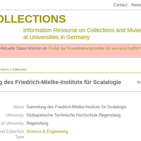
Contact
Newsl
OLLECTIONS
Information Resource on Collections and Mus
at Universities in Germany
. Aktuelle Daten können im
Portal der Koordinierungsstelle für wissenschaftl
ections
» Collection
des Friedrich-Mielke-Instituts für Scalalogie
Sh
Name
Sammlung des Friedrich-Mielke-Instituts für Scalalogie
University
Ostbayerische Technische Hochschule Regensburg
 of University
Regensburg
d Collection
Science & Engineering
Type