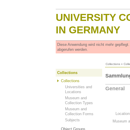
UNIVERSITY C
IN GERMANY
Diese Anwendung wird nicht mehr gepflegt
abgerufen werden.
Collections
»
Coll
Collections
Sammlung 
Collections
Universities and
General
Locations
Museum and
Collection Types
Museum and
Location
Collection Forms
Subjects
Museum an
Object Groups