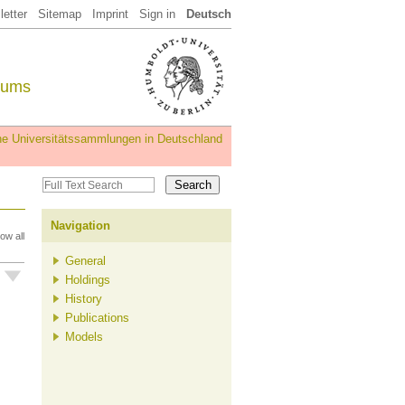
etter
Sitemap
Imprint
Sign in
Deutsch
eums
iche Universitätssammlungen in Deutschland
Navigation
ow all
General
Holdings
History
Publications
Models