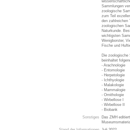
wissenschaftlic
Sammlungen verf
zoologische Sam
zum Teil exzell
den zahlreichen 
zoologischen S
Naturkunde. Bes
wichtigsten Samm
Wenigborster, Vie
Fische und Hufti
Die zoologische
beinhaltet folg
- Arachnologie
- Entomologie
- Herpetologie
- Ichthyologie
- Malakologie
- Mammalogie
- Ornithologie
- Wirbellose I
- Wirbellose II
- Biobank
Sonstiges
Das ZMH editiert
Museumsmateria
Stand der Informationen
Juli 2022