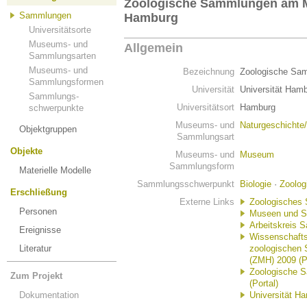
Zoologische Sammlungen am 
Sammlungen
Hamburg
Universitätsorte
Museums- und
Allgemein
Sammlungsarten
Museums- und
Bezeichnung
Zoologische Sa
Sammlungsformen
Universität
Universität Ham
Sammlungs-
Universitätsort
Hamburg
schwerpunkte
Museums- und
Naturgeschichte
Objektgruppen
Sammlungsart
Objekte
Museums- und
Museum
Sammlungsform
Materielle Modelle
Sammlungsschwerpunkt
Biologie
·
Zoolog
Erschließung
Externe Links
Zoologisches
Personen
Museen und S
Arbeitskreis 
Ereignisse
Wissenschafts
Literatur
zoologischen
(ZMH) 2009 (
Zoologische 
Zum Projekt
(Portal)
Dokumentation
Universität H