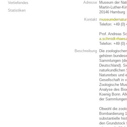
Adresse
Museum der Nat
Vertiefendes
Martin-Luther-Ki
Statistiken
20146 Hamburg
Kontakt
museumdernatur@
Telefon: +49 (0)
Prof. Andreas S
a.schmidt-rhaesa
Telefon: +49 (0)
Beschreibung
Die zoologisch
gehören bundesw
Sammlungen (die 
Deutschland). S
naturkundlichen
Naturerbes und e
Gesellschaft in
Zoologische Mus
Analyse des Bi
Koenig Bonn. All
der Sammlungen
Obwohl die zool
Bombardierung 19
substantielle his
den Grundstock f