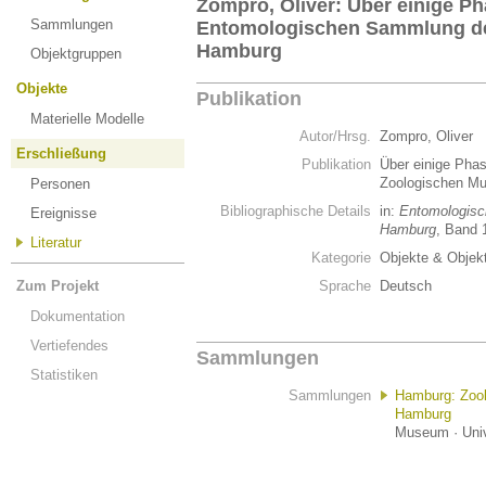
Zompro, Oliver: Über einige P
Sammlungen
Entomologischen Sammlung d
Hamburg
Objektgruppen
Objekte
Publikation
Materielle Modelle
Autor/Hrsg.
Zompro, Oliver
Erschließung
Publikation
Über einige Pha
Zoologischen 
Personen
Bibliographische Details
in:
Entomologisc
Ereignisse
Hamburg
, Band 
Literatur
Kategorie
Objekte & Objek
Zum Projekt
Sprache
Deutsch
Dokumentation
Vertiefendes
Sammlungen
Statistiken
Sammlungen
Hamburg: Zoo
Hamburg
Museum · Univ