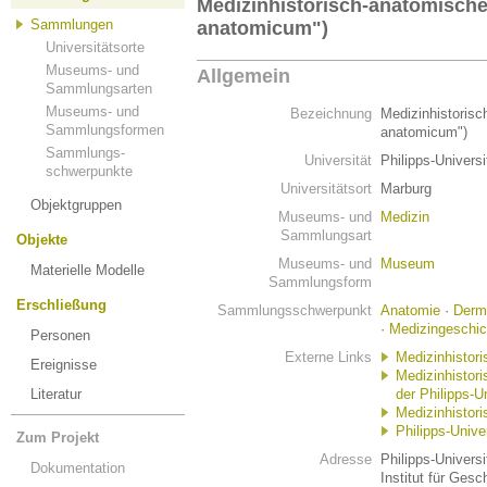
Medizinhistorisch-anatomisc
Sammlungen
anatomicum")
Universitätsorte
Museums- und
Allgemein
Sammlungsarten
Museums- und
Bezeichnung
Medizinhistori
Sammlungsformen
anatomicum")
Sammlungs-
Universität
Philipps-Univers
schwerpunkte
Universitätsort
Marburg
Objektgruppen
Museums- und
Medizin
Sammlungsart
Objekte
Museums- und
Museum
Materielle Modelle
Sammlungsform
Erschließung
Sammlungsschwerpunkt
Anatomie
·
Derm
·
Medizingeschic
Personen
Externe Links
Medizinhistor
Ereignisse
Medizinhistor
Literatur
der Philipps-U
Medizinhistor
Philipps-Unive
Zum Projekt
Adresse
Philipps-Univers
Dokumentation
Institut für Ges