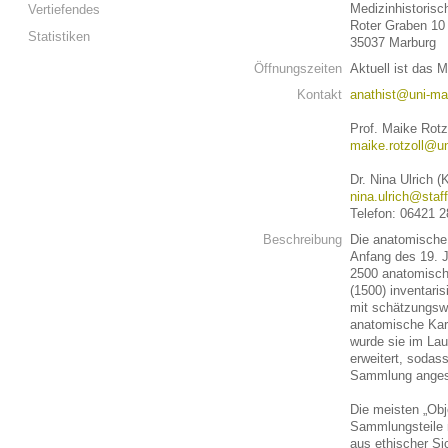
Medizinhistoris
Vertiefendes
Roter Graben 10
Statistiken
35037 Marburg
Öffnungszeiten
Aktuell ist das
Kontakt
anathist@uni-ma
Prof. Maike Rotz
maike.rotzoll@u
Dr. Nina Ulrich (
nina.ulrich@staf
Telefon: 06421 
Beschreibung
Die anatomische 
Anfang des 19. 
2500 anatomisch
(1500) inventari
mit schätzungswe
anatomische Kart
wurde sie im Lau
erweitert, sodas
Sammlung anges
Die meisten „Ob
Sammlungsteile 
aus ethischer Si