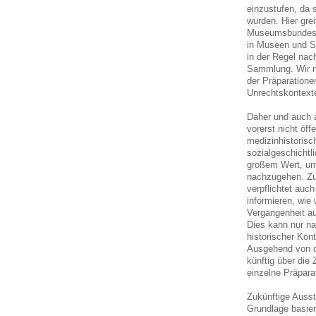
einzustufen, da
wurden. Hier grei
Museumsbundes 
in Museen und S
in der Regel nac
Sammlung. Wir m
der Präparation
Unrechtskontext
Daher und auch 
vorerst nicht öff
medizinhistorisc
sozialgeschichtl
großem Wert, um
nachzugehen. Zu
verpflichtet auch
informieren, wie
Vergangenheit a
Dies kann nur n
historischer Kon
Ausgehend von d
künftig über die 
einzelne Präparat
Zukünftige Ausst
Grundlage basier