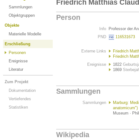
Friedrich Matthias Clau
Sammlungen
Objektgruppen
Person
Objekte
Info
Professor der An
Materielle Modelle
PND
116531673
Erschließung
Externe Links
Friedrich Matt
Personen
Friedrich Matt
Ereignisse
Ereignisse
1822
Geburtsj
Literatur
1869
Sterbeja
Zum Projekt
Sammlungen
Dokumentation
Vertiefendes
Sammlungen
Marburg: Med
Statistiken
anatomicum")
Museum · Phil
Wikipedia