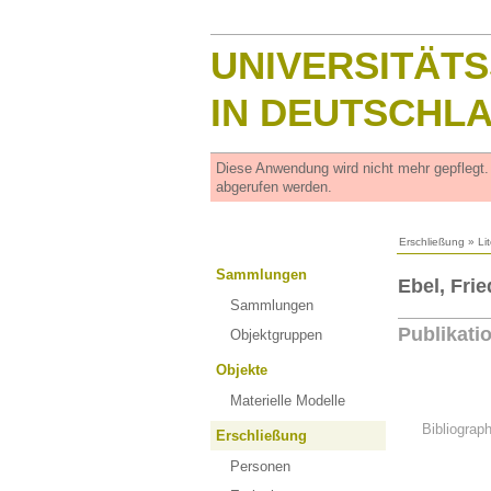
UNIVERSITÄT
IN DEUTSCHL
Diese Anwendung wird nicht mehr gepflegt
abgerufen werden.
Erschließung
»
Li
Sammlungen
Ebel, Fri
Sammlungen
Publikati
Objektgruppen
Objekte
Materielle Modelle
Bibliograp
Erschließung
Personen