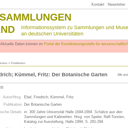
Kontakt
Newsletter
SSAMMLUNGEN
AND
Informationssystem zu Sammlungen und Mus
an deutschen Universitäten
. Aktuelle Daten können im
Portal der Koordinierungsstelle für wissenschaftl
teratur
» Publikation
edrich; Kümmel, Fritz: Der Botanische Garten
Alle an
on
Autor/Hrsg.
Ebel, Friedrich; Kümmel, Fritz
Publikation
Der Botanische Garten
hische Details
in:
300 Jahre Universität Halle 1694-1994. Schätze aus den
Sammlungen und Kabinetten
. Hrsg. von Speler, Ralf-Torsten,
Katalog zur Ausstellung, Halle 1994, S. 281-294