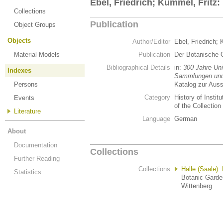
Ebel, Friedrich; Kümmel, Fritz
Collections
Publication
Object Groups
Objects
Author/Editor
Ebel, Friedrich;
Material Models
Publication
Der Botanische 
Bibliographical Details
in:
300 Jahre Uni
Indexes
Sammlungen und
Persons
Katalog zur Auss
Category
History of Instit
Events
of the Collection 
Literature
Language
German
About
Documentation
Collections
Further Reading
Collections
Halle (Saale):
Statistics
Botanic Garden
Wittenberg