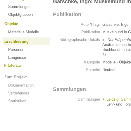
Garschke, Ingo: Muskelhund in
Sammlungen
Publikation
Objektgruppen
Objekte
Autor/Hrsg.
Garschke, Ingo
Materielle Modelle
Publikation
Muskelhund in 
Bibliographische Details
in:
Der Präparato
Erschließung
Anatomischen Ins
Personen
Buchkunst in Lei
42
Ereignisse
Kategorie
Modelle · Objek
Literatur
Sprache
Deutsch
Zum Projekt
Dokumentation
Sammlungen
Vertiefendes
Sammlungen
Leipzig: Samm
Statistiken
Lehr- und For