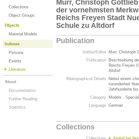
Murr, Christoph Gottlie
Collections
der vornehmsten Merkwue
Object Groups
Reichs Freyen Stadt Nu
Schule zu Altdorf
Objects
Material Models
Publication
Indexes
Author/Editor
Murr, Christoph 
Persons
Publication
Beschreibung de
Events
Reichs Freyen S
Literature
Altdorf
Bibliographical Details
Nebst einem chr
About
insonderheit Nue
Jahrhunderte bis
Documentation
Category
Models · Special
Further Reading
Language
German
Statistics
Collections
Collections
Altdorf bei Nü