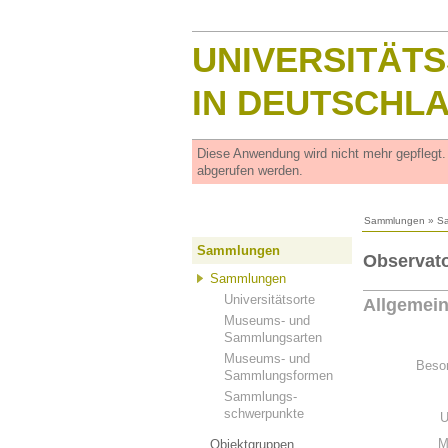
UNIVERSITÄT
IN DEUTSCHL
Diese Anwendung wird nicht mehr gepflegt
abgerufen werden.
Sammlungen
»
S
Sammlungen
Observat
Sammlungen
Universitätsorte
Allgemei
Museums- und
Sammlungsarten
Museums- und
Beson
Sammlungsformen
Sammlungs-
schwerpunkte
U
M
Objektgruppen