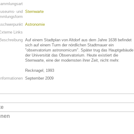
ammlungsart
useums- und
Sternwarte
mmlungsform
schwerpunkt
Astronomie
Externe Links
Beschreibung
Auf einem Stadtplan von Altdorf aus dem Jahre 1638 befindet
sich auf einem Turm der nördlichen Stadtmauer ein
"observatorium astronomicum". Später trug das Hauptgebäude
der Universität das Observatorium. Heute existiert die
Sternwarte, eine der modernsten ihrer Zeit, nicht mehr.
Recknagel, 1993
Informationen
September 2009
te
onen