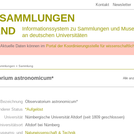
Kontakt
Newsletter
SSAMMLUNGEN
AND
Informationssystem zu Sammlungen und Mus
an deutschen Universitäten
. Aktuelle Daten können im
Portal der Koordinierungsstelle für wissenschaftl
ammlungen
» Sammlung
orium astronomicum*
Alle an
n
Bezeichnung
Observatorium astronomicum*
derer Status
*Aufgelöst
Universität
Nürnbergische Universität Altdorf (seit 1809 geschlossen)
niversitätsort
Altdorf bei Nürnberg
useums- und
Naturwissenschaft & Technik