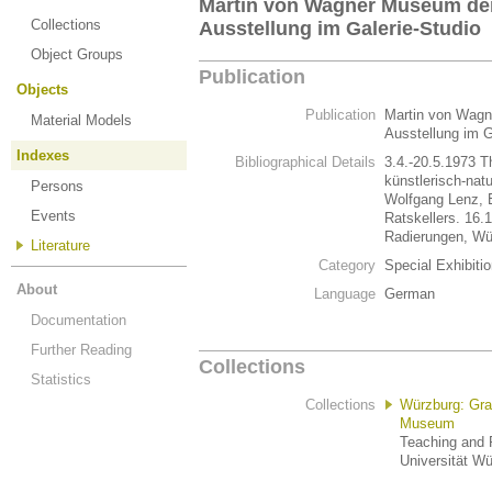
Martin von Wagner Museum der
Collections
Ausstellung im Galerie-Studio
Object Groups
Publication
Objects
Publication
Martin von Wagn
Material Models
Ausstellung im G
Indexes
Bibliographical Details
3.4.-20.5.1973 T
künstlerisch-natu
Persons
Wolfgang Lenz, E
Events
Ratskellers. 16.
Radierungen, Wü
Literature
Category
Special Exhibiti
About
Language
German
Documentation
Further Reading
Collections
Statistics
Collections
Würzburg: Gr
Museum
Teaching and R
Universität W