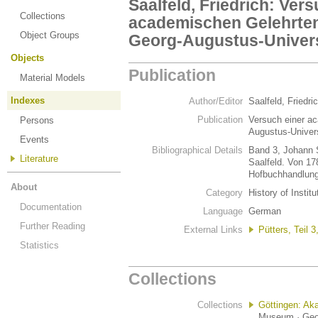
Saalfeld, Friedrich: Vers
Collections
academischen Gelehrten
Object Groups
Georg-Augustus-Univers
Objects
Publication
Material Models
Indexes
Author/Editor
Saalfeld, Friedri
Publication
Versuch einer a
Persons
Augustus-Univer
Events
Bibliographical Details
Band 3, Johann 
Literature
Saalfeld. Von 17
Hofbuchhandlung
About
Category
History of Institu
Documentation
Language
German
Further Reading
External Links
Pütters, Teil 
Statistics
Collections
Collections
Göttingen: A
Museum · Geor