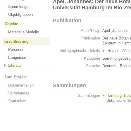
Apel, Johannes: Der neue Bota
Sammlungen
Universität Hamburg im Bio-Ze
Objektgruppen
Publikation
Objekte
Autor/Hrsg.
Apel, Johannes
Materielle Modelle
Publikation
Der neue Botanis
Erschließung
Zentrum in Hamb
Personen
Bibliographische Details
in:
Anthos
, Züri
Ereignisse
Kategorie
Sammlungsbesch
Literatur
Sprache
Deutsch · Englis
Zum Projekt
Sammlungen
Dokumentation
Vertiefendes
Sammlungen
Hamburg: Bota
Botanischer G
Statistiken