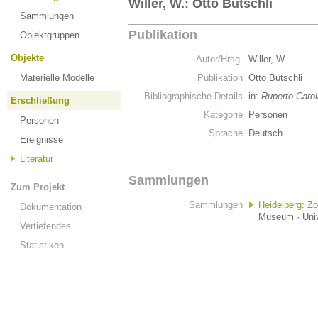
Willer, W.: Otto Bütschli
Sammlungen
Publikation
Objektgruppen
Objekte
Autor/Hrsg.
Willer, W.
Materielle Modelle
Publikation
Otto Bütschli
Bibliographische Details
in:
Ruperto-Carol
Erschließung
Kategorie
Personen
Personen
Sprache
Deutsch
Ereignisse
Literatur
Sammlungen
Zum Projekt
Sammlungen
Heidelberg: Z
Dokumentation
Museum · Univ
Vertiefendes
Statistiken