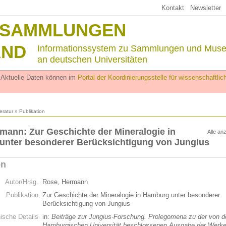
Kontakt
Newsletter
SSAMMLUNGEN
AND
Informationssystem zu Sammlungen und Mus
an deutschen Universitäten
. Aktuelle Daten können im
Portal der Koordinierungsstelle für wissenschaftl
teratur
» Publikation
mann: Zur Geschichte der Mineralogie in
Alle an
nter besonderer Berücksichtigung von Jungius
on
Autor/Hrsg.
Rose, Hermann
Publikation
Zur Geschichte der Mineralogie in Hamburg unter besonderer
Berücksichtigung von Jungius
hische Details
in:
Beiträge zur Jungius-Forschung. Prolegomena zu der von d
Hamburgischen Universität beschlossenen Ausgabe der Werk