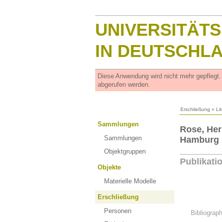
UNIVERSITÄT
IN DEUTSCHL
Diese Anwendung wird nicht mehr gepflegt
abgerufen werden.
Erschließung
»
Li
Sammlungen
Rose, Her
Sammlungen
Hamburg u
Objektgruppen
Publikati
Objekte
Materielle Modelle
Erschließung
Personen
Bibliograp