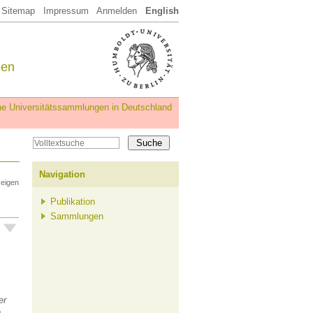
Sitemap
Impressum
Anmelden
English
een
iche Universitätssammlungen in Deutschland
Navigation
zeigen
Publikation
Sammlungen
er
e