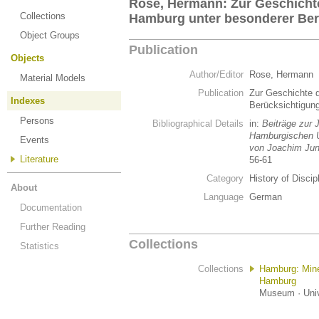
Rose, Hermann: Zur Geschichte
Collections
Hamburg unter besonderer Ber
Object Groups
Publication
Objects
Author/Editor
Rose, Hermann
Material Models
Publication
Zur Geschichte d
Indexes
Berücksichtigun
Persons
Bibliographical Details
in:
Beiträge zur 
Hamburgischen U
Events
von Joachim Jun
Literature
56-61
Category
History of Discip
About
Language
German
Documentation
Further Reading
Collections
Statistics
Collections
Hamburg: Min
Hamburg
Museum · Univ