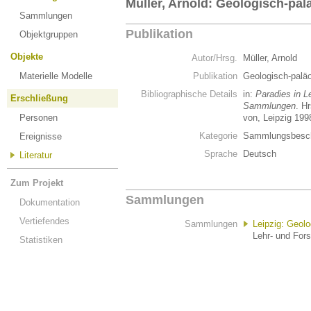
Müller, Arnold: Geologisch-p
Sammlungen
Publikation
Objektgruppen
Objekte
Autor/Hrsg.
Müller, Arnold
Materielle Modelle
Publikation
Geologisch-pal
Bibliographische Details
in:
Paradies in L
Erschließung
Sammlungen
. H
Personen
von, Leipzig 199
Kategorie
Sammlungsbesch
Ereignisse
Sprache
Deutsch
Literatur
Zum Projekt
Sammlungen
Dokumentation
Vertiefendes
Sammlungen
Leipzig: Geol
Lehr- und For
Statistiken