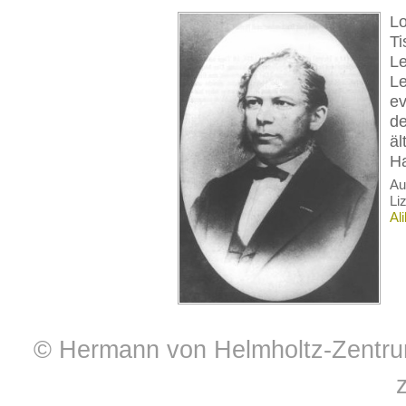
Lo
Ti
Le
Le
ev
de
äl
Ha
A
Li
Al
© Hermann von Helmholtz-Zentrum 