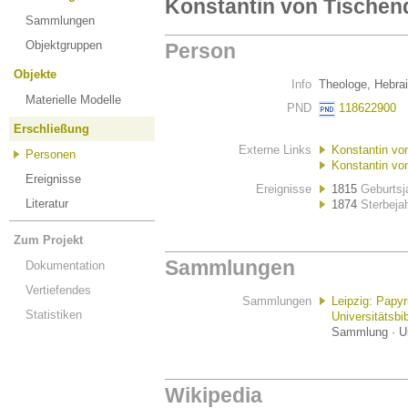
Konstantin von Tischend
Sammlungen
Objektgruppen
Person
Objekte
Info
Theologe, Hebrai
Materielle Modelle
PND
118622900
Erschließung
Externe Links
Konstantin von
Personen
Konstantin von
Ereignisse
Ereignisse
1815
Geburtsj
Literatur
1874
Sterbeja
Zum Projekt
Sammlungen
Dokumentation
Vertiefendes
Sammlungen
Leipzig: Papy
Statistiken
Universitätsbi
Sammlung · Un
Wikipedia