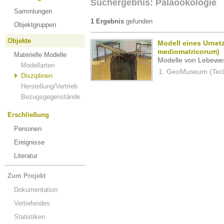
Suchergebnis: Paläoökologie
Sammlungen
1 Ergebnis
gefunden
Objektgruppen
Objekte
Modell eines Urnet
mediomatricorum)
Materielle Modelle
Modelle von Lebewe
Modellarten
GeoMuseum (Techn
Disziplinen
Herstellung/Vertrieb
Bezugsgegenstände
Erschließung
Personen
Ereignisse
Literatur
Zum Projekt
Dokumentation
Vertiefendes
Statistiken