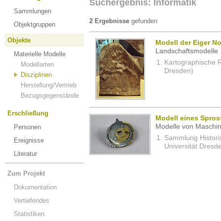
Suchergebnis: Informatik
Sammlungen
2 Ergebnisse
gefunden
Objektgruppen
Objekte
Modell der Eiger N
Landschaftsmodelle
Materielle Modelle
Kartographische R
Modellarten
Dresden)
Disziplinen
Herstellung/Vertrieb
Bezugsgegenstände
Erschließung
Modell eines Spros
Modelle von Maschin
Personen
Sammlung Histori
Ereignisse
Universität Dresd
Literatur
Zum Projekt
Dokumentation
Vertiefendes
Statistiken