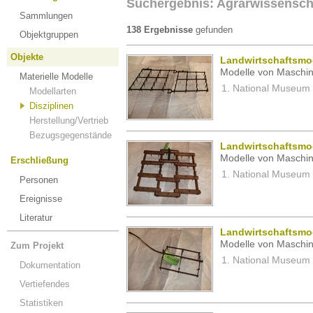
Suchergebnis: Agrarwissensch
Sammlungen
138 Ergebnisse
gefunden
Objektgruppen
Objekte
Landwirtschaftsmod
Modelle von Maschin
Materielle Modelle
National Museum 
Modellarten
Disziplinen
Herstellung/Vertrieb
Bezugsgegenstände
Landwirtschaftsmod
Modelle von Maschin
Erschließung
National Museum 
Personen
Ereignisse
Literatur
Landwirtschaftsmod
Modelle von Maschin
Zum Projekt
National Museum 
Dokumentation
Vertiefendes
Statistiken