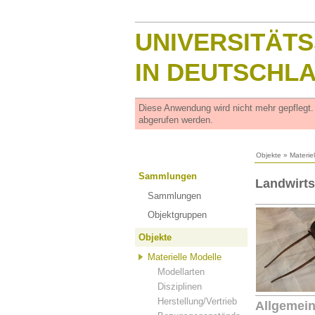
UNIVERSITÄT
IN DEUTSCHL
Diese Anwendung wird nicht mehr gepflegt
abgerufen werden.
Objekte
»
Materie
Sammlungen
Landwirts
Sammlungen
Objektgruppen
Objekte
Materielle Modelle
Modellarten
Disziplinen
Herstellung/Vertrieb
Allgemei