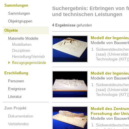
Sammlungen
Suchergebnis: Erbringen von fr
Sammlungen
und technischen Leistungen
Objektgruppen
4 Ergebnisse
gefunden
Objekte
Modell der Ingenie
Materielle Modelle
Modelle von Bauwerk
Modellarten
Südwestdeutsches 
Disziplinen
(saai) (Universität
Herstellung/Vertrieb
Technologie (KIT)
Bezugsgegenstände
Erschließung
Modell der Ingenie
Modelle von Bauwerk
Personen
Südwestdeutsches 
Ereignisse
(saai) (Universität
Technologie (KIT)
Literatur
Zum Projekt
Modell des Zentrum
Forschung der Unive
Dokumentation
Modelle von Bauwerk
Vertiefendes
Südwestdeutsches 