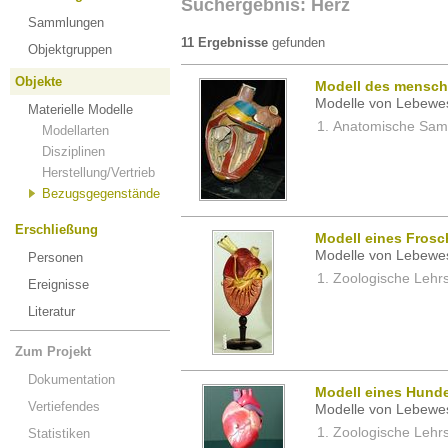
Suchergebnis: Herz
Sammlungen
11 Ergebnisse
gefunden
Objektgruppen
Objekte
Modell des mensch
Modelle von Lebewe
Materielle Modelle
Anatomische Samm
Modellarten
Disziplinen
Herstellung/Vertrieb
Bezugsgegenstände
Erschließung
Modell eines Fros
Modelle von Lebewe
Personen
Zoologische Lehrs
Ereignisse
Literatur
Zum Projekt
Dokumentation
Modell eines Hund
Vertiefendes
Modelle von Lebewe
Zoologische Lehrs
Statistiken