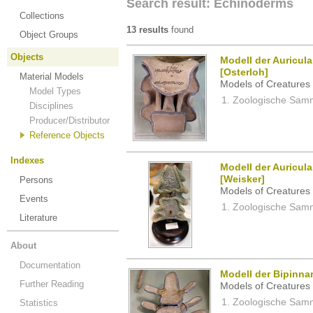
Search result: Echinoderms
Collections
13 results
found
Object Groups
Objects
Modell der Auricula
[Osterloh]
Material Models
Models of Creatures 
Model Types
Zoologische Samm
Disciplines
Producer/Distributor
Reference Objects
Indexes
Modell der Auricula
[Weisker]
Persons
Models of Creatures 
Events
Zoologische Samm
Literature
About
Documentation
Modell der Bipinnar
Further Reading
Models of Creatures 
Zoologische Samm
Statistics