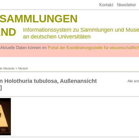
Kontakt
Newsletter
SSAMMLUNGEN
AND
Informationssystem zu Sammlungen und Mus
an deutschen Universitäten
. Aktuelle Daten können im
Portal der Koordinierungsstelle für wissenschaftl
lle Modelle
» Modell
n Holothuria tubulosa, Außenansicht
Alle an
]