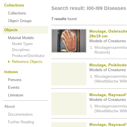
Collections
Search result: I00-I99 Diseases
Collections
7 results
found
Object Groups
Objects
Moulage, Oslersche
28x19 cm
Material Models
Models of Creatures 
Model Types
Moulagensammlung 
Disciplines
Rostock)
Producer/Distributor
Reference Objects
Moulage, Poikilode
Models of Creatures 
Indexes
Moulagensammlung 
Persons
(Westfälische Wil
Events
Moulage, Raynaud's
Literature
Models of Creatures 
Moulagensammlung 
About
(Westfälische Wil
Documentation
Further Reading
Moulage, Raynaud'