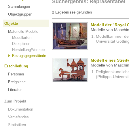
Suchergebnis: Repräsentabel
Sammlungen
2 Ergebnisse
gefunden
Objektgruppen
Objekte
Modell der "Royal 
Modelle von Maschin
Materielle Modelle
Modellkammer der 
Modellarten
Universität Göttin
Disziplinen
Herstellung/Vertrieb
Bezugsgegenstände
Modell eines Stre
Modelle von Maschin
Erschließung
Religionskundlich
Personen
(Philipps-Universi
Ereignisse
Literatur
Zum Projekt
Dokumentation
Vertiefendes
Statistiken