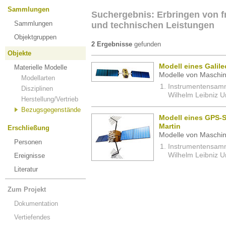
Sammlungen
Suchergebnis: Erbringen von fr
Sammlungen
und technischen Leistungen
Objektgruppen
2 Ergebnisse
gefunden
Objekte
Modell eines Galile
Materielle Modelle
Modelle von Maschin
Modellarten
Instrumentensamml
Disziplinen
Wilhelm Leibniz U
Herstellung/Vertrieb
Bezugsgegenstände
Modell eines GPS-S
Martin
Erschließung
Modelle von Maschin
Personen
Instrumentensamml
Wilhelm Leibniz U
Ereignisse
Literatur
Zum Projekt
Dokumentation
Vertiefendes