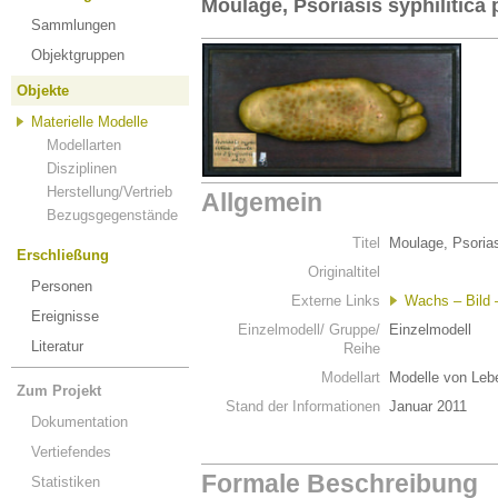
Moulage, Psoriasis syphilitica 
Sammlungen
Objektgruppen
Objekte
Materielle Modelle
Modellarten
Disziplinen
Herstellung/Vertrieb
Allgemein
Bezugsgegenstände
Titel
Moulage, Psoriasi
Erschließung
Originaltitel
Personen
Externe Links
Wachs – Bild –
Ereignisse
Einzelmodell/ Gruppe/
Einzelmodell
Literatur
Reihe
Modellart
Modelle von Leb
Zum Projekt
Stand der Informationen
Januar 2011
Dokumentation
Vertiefendes
Formale Beschreibung
Statistiken