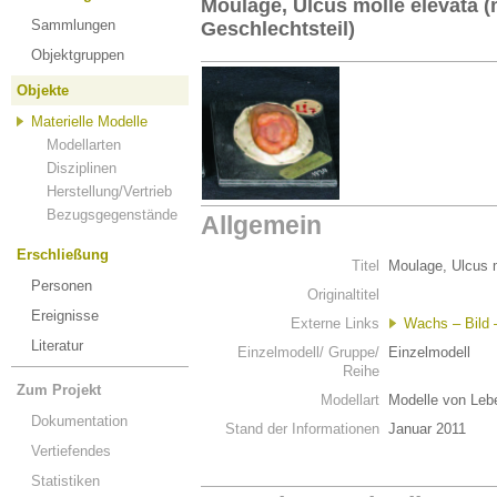
Moulage, Ulcus molle elevata 
Sammlungen
Geschlechtsteil)
Objektgruppen
Objekte
Materielle Modelle
Modellarten
Disziplinen
Herstellung/Vertrieb
Bezugsgegenstände
Allgemein
Erschließung
Titel
Moulage, Ulcus m
Personen
Originaltitel
Ereignisse
Externe Links
Wachs – Bild 
Literatur
Einzelmodell/ Gruppe/
Einzelmodell
Reihe
Zum Projekt
Modellart
Modelle von Leb
Dokumentation
Stand der Informationen
Januar 2011
Vertiefendes
Statistiken