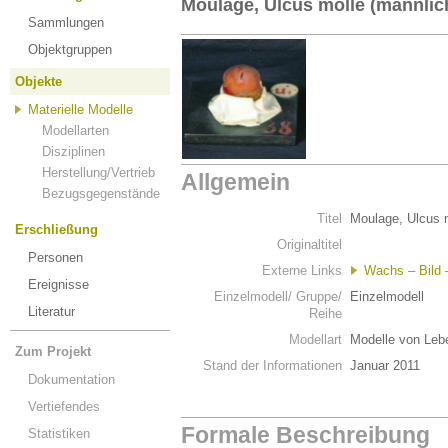
Moulage, Ulcus molle (männlic
Sammlungen
Objektgruppen
Objekte
Materielle Modelle
Modellarten
Disziplinen
Herstellung/Vertrieb
Allgemein
Bezugsgegenstände
Titel
Moulage, Ulcus m
Erschließung
Originaltitel
Personen
Externe Links
Wachs – Bild –
Ereignisse
Einzelmodell/ Gruppe/
Einzelmodell
Literatur
Reihe
Modellart
Modelle von Leb
Zum Projekt
Stand der Informationen
Januar 2011
Dokumentation
Vertiefendes
Formale Beschreibung
Statistiken